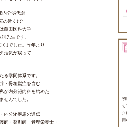
臨床内分泌代謝
宮の近く)で
は藤田医科大学
敦詞先生です。
拓く｣でした。昨年より
え活気が戻って
たる学問体系です。
腺・骨粗鬆症を含む
私が内分泌内科を始めた
初
ませんでした。
ち
ク
・内分泌疾患の遺伝
用
護師・薬剤師・管理栄養士・