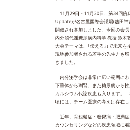
11月29日・11月30日、第34回
Updateが名古屋国際会議場(熱田神
開催され参加しました。今回の会長
内分泌代謝糖尿病内科学 教授 鈴木
大会テーマは、｢伝える力で未来を
現地参加者される若手の先生方も増
きました。
内分泌学会は非常に広い範囲にわ
下垂体から副腎、また糖尿病から性
カルシウム代謝疾患も入ります。 
頃には、チーム医療の考えは存在し
近年、骨粗鬆症・糖尿病・肥満症
カウンセリングなどの疾患領域に看