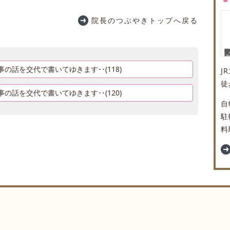
院長のつぶやきトップへ戻る
の話を交代で書いてゆきます･･(118)
J
徒
の話を交代で書いてゆきます･･(120)
自
駐
料