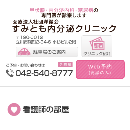
Web
予約
(再診のみ)