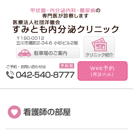
Web
予約
(再診のみ)